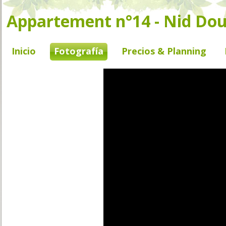
Appartement n°14 - Nid Doui
Inicio
Fotografía
Precios & Planning