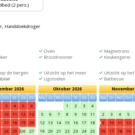
lbed (2 pers.)
ger, Handdoekdroger
Oven
Magnetrons
ker
Broodrooster
Keukengerei
 op de bergen
Uitzicht op het meer
Uitzicht op het
ilair
Ligstoelen
Barbecue
ember 2026
Oktober 2026
November 
o
Do
Vr
Za
Zo
Ma
Di
Wo
Do
Vr
Za
Zo
Ma
Di
Wo
Do
3
4
5
6
1
2
3
4
10
11
12
13
5
6
7
8
9
10
11
2
3
4
5
6
17
18
19
20
12
13
14
15
16
17
18
9
10
11
12
3
24
25
26
27
19
20
21
22
23
24
25
16
17
18
19