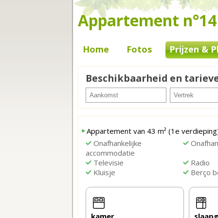
Appartement n°14 -
Home
Fotos
Prijzen & P
Beschikbaarheid en tariev
Appartement van 43 m² (1e verdieping
Onafhankelijke
Onafhank
accommodatie
Televisie
Radio
Kluisje
Berço b
kamer
slaap