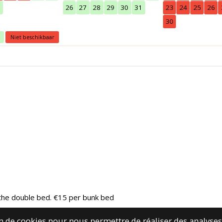
0
26
27
28
29
30
31
23
24
25
26
30
Niet beschikbaar
r the double bed. €15 per bunk bed
ion de cookies pour nous permettre de réaliser des analys