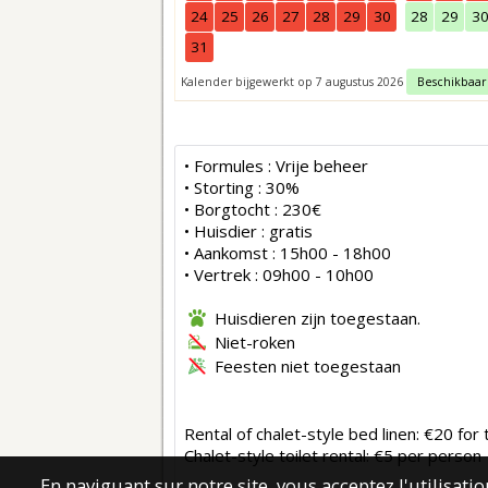
24
25
26
27
28
29
30
28
29
3
31
Kalender bijgewerkt op 7 augustus 2026
Beschikbaar
• Formules : Vrije beheer
• Storting : 30%
• Borgtocht : 230€
• Huisdier : gratis
• Aankomst : 15h00 - 18h00
• Vertrek : 09h00 - 10h00
Huisdieren zijn toegestaan.
Niet-roken
Feesten niet toegestaan
Rental of chalet-style bed linen: €20 fo
Chalet-style toilet rental: €5 per person
En naviguant sur notre site, vous acceptez l'utilisat