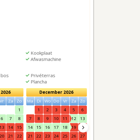
Kookplaat
Afwasmachine
 bos
Privéterras
Plancha
2026
December 2026
Januari 2027
Vr
Za
Zo
Ma
Di
Wo
Do
Vr
Za
Zo
Ma
Di
Wo
Do
Vr
Za
1
1
2
3
4
5
6
1
2
6
7
8
7
8
9
10
11
12
13
4
5
6
7
8
9
13
14
15
14
15
16
17
18
19
20
11
12
13
14
15
16
20
21
22
21
22
23
24
25
26
27
18
19
20
21
22
23