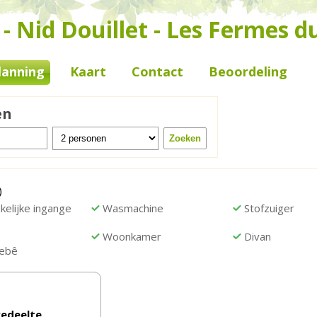
 Nid Douillet - Les Fermes d
lanning
Kaart
Contact
Beoordeling
en
)
elijke ingange
Wasmachine
Stofzuiger
Woonkamer
Divan
ebê
gedeelte