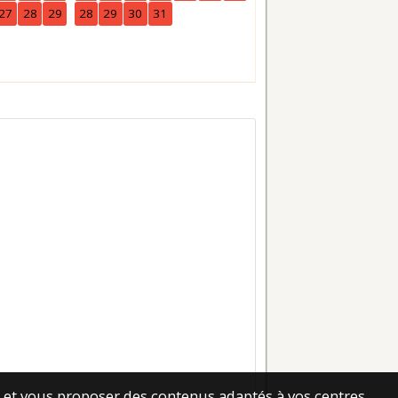
27
28
29
28
29
30
31
25
26
27
28
29
30
es et vous proposer des contenus adaptés à vos centres