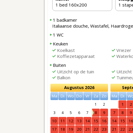
1 bed 160x200
1 stape
1 badkamer
Italiaanse douche, Wastafel, Haardro
1 WC
Keuken
Koelkast
Vriezer
Koffiezetapparaat
Waterko
Buiten
Uitzicht op de tuin
Uitzicht
Balkon
Tuinmeub
Augustus 2026
Sept
Ma
Di
Wo
Do
Vr
Za
Zo
Ma
Di
W
1
2
1
2
8
9
7
8
9
3
4
5
6
7
10
11
12
13
14
15
16
14
15
1
17
18
19
20
21
22
23
21
22
2